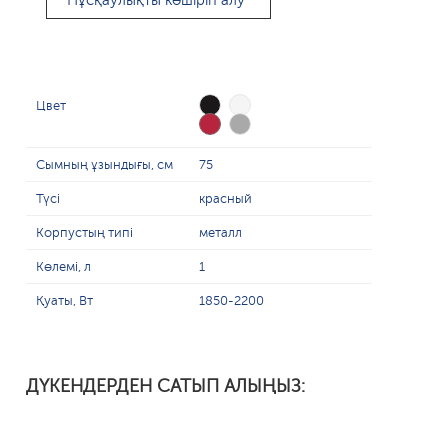
Нұсқаулықты көшіріп алу
Цвет
Сымның ұзындығы, см
75
Түсі
красный
Корпустың типі
металл
Көлемі, л
1
Қуаты, Вт
1850-2200
ДҮКЕНДЕРДЕН САТЫП АЛЫҢЫЗ: