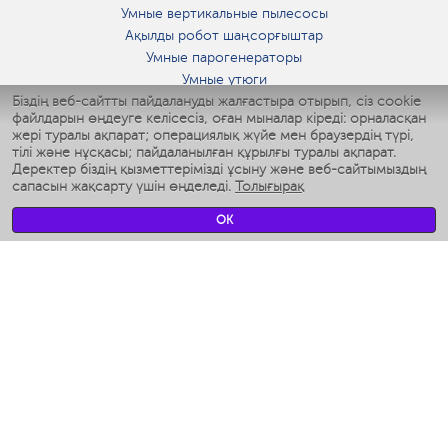
Умные вертикальные пылесосы
Ақылды робот шаңсорғыштар
Умные парогенераторы
Умные утюги
Біздің веб-сайтты пайдалануды жалғастыра отырып, сіз cookie
Умные аэрогрили
файлдарын өңдеуге келісесіз, оған мыналар кіреді: орналасқан
Умные мультиварки
жері туралы ақпарат; операциялық жүйе мен браузердің түрі,
Умные блендеры
тілі және нұсқасы; пайдаланылған құрылғы туралы ақпарат.
Ақылды дымқылдатқыштар
Деректер біздің қызметтерімізді ұсыну және веб-сайтымыздың
сапасын жақсарту үшін өңделеді.
Толығырақ
Умные вентиляторы
Умные ирригаторы
OK
Жуынатын бөлменің ақылды таразы
Умные роботы-мойщики окон
Ақылды мультипісіргіш
Мерч Polaris IQ Home
КЛИМАТ
Ылғалдандырғыштар
Желдеткіштер
Ауа тазартқыштар