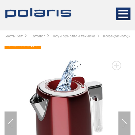
Басты бет
Каталог
Асүй арналған техника
Кофеқайнатқышт
3 ЖЫЛ КЕПІЛДІК