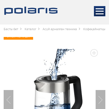
Басты бет
Каталог
Асүй арналған техника
Кофеқайнатқышт
3 ЖЫЛ КЕПІЛДІК