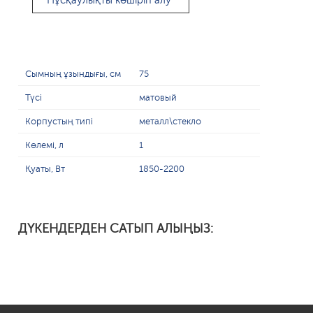
Нұсқаулықты көшіріп алу
Сымның ұзындығы, см
75
Түсі
матовый
Корпустың типі
металл\стекло
Көлемі, л
1
Қуаты, Вт
1850-2200
ДҮКЕНДЕРДЕН САТЫП АЛЫҢЫЗ: