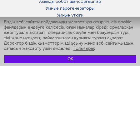
Ақылды робот шаңсорғыштар
Умные парогенераторы
Умные утюги
Біздің веб-сайтты пайдалануды жалғастыра отырып, сіз cookie
Умные аэрогрили
файлдарын өңдеуге келісесіз, оған мыналар кіреді: орналасқан
Умные мультиварки
жері туралы ақпарат; операциялық жүйе мен браузердің түрі,
Умные блендеры
тілі және нұсқасы; пайдаланылған құрылғы туралы ақпарат.
Ақылды дымқылдатқыштар
Деректер біздің қызметтерімізді ұсыну және веб-сайтымыздың
сапасын жақсарту үшін өңделеді.
Толығырақ
Умные вентиляторы
Умные ирригаторы
OK
Жуынатын бөлменің ақылды таразы
Умные роботы-мойщики окон
Ақылды мультипісіргіш
Мерч Polaris IQ Home
КЛИМАТ
Ылғалдандырғыштар
Желдеткіштер
Ауа тазартқыштар
АСҮЙ АРНАЛҒАН ТЕХНИКА
Кофеқайнатқыштар және кофе ұнтақтағыштар