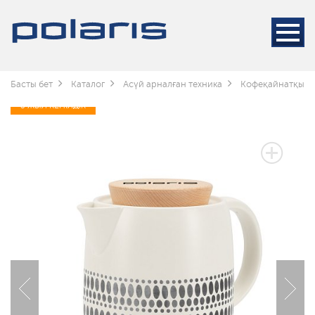
Басты бет
Каталог
Асүй арналған техника
Кофеқайнатқышт
3 ЖЫЛ КЕПІЛДІК