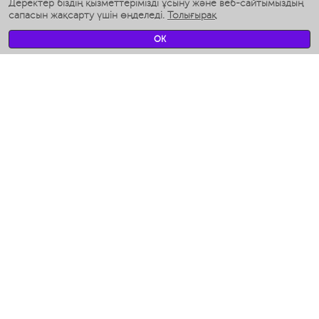
Ақылды дымқылдатқыштар
Деректер біздің қызметтерімізді ұсыну және веб-сайтымыздың
сапасын жақсарту үшін өңделеді.
Толығырақ
Умные вентиляторы
Умные ирригаторы
OK
Жуынатын бөлменің ақылды таразы
Умные роботы-мойщики окон
Ақылды мультипісіргіш
Мерч Polaris IQ Home
КЛИМАТ
Ылғалдандырғыштар
Желдеткіштер
Ауа тазартқыштар
АСҮЙ АРНАЛҒАН ТЕХНИКА
Кофеқайнатқыштар және кофе ұнтақтағыштар
Измельчение и смешивание
Мультипісіргіш
Тостерлер
Гриль-пресс және кәуап пісіргіштер
Аэрогрили
Ходжент / Худжанд (Согдийская обл.)