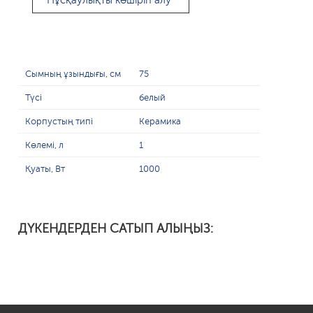
Нұсқаулықты көшіріп алу
Сымның ұзындығы, см
75
Түсі
белый
Корпустың типі
Керамика
Көлемі, л
1
Қуаты, Вт
1000
ДҮКЕНДЕРДЕН САТЫП АЛЫҢЫЗ: