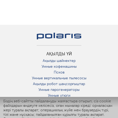
АҚЫЛДЫ ҮЙ
Ақылды шайнектер
Умные кофемашины
Псков
Умные вертикальные пылесосы
Ақылды робот шаңсорғыштар
Умные парогенераторы
Умные утюги
Біздің веб-сайтты пайдалануды жалғастыра отырып, сіз cookie
Умные аэрогрили
файлдарын өңдеуге келісесіз, оған мыналар кіреді: орналасқан
Умные мультиварки
жері туралы ақпарат; операциялық жүйе мен браузердің түрі,
Умные блендеры
тілі және нұсқасы; пайдаланылған құрылғы туралы ақпарат.