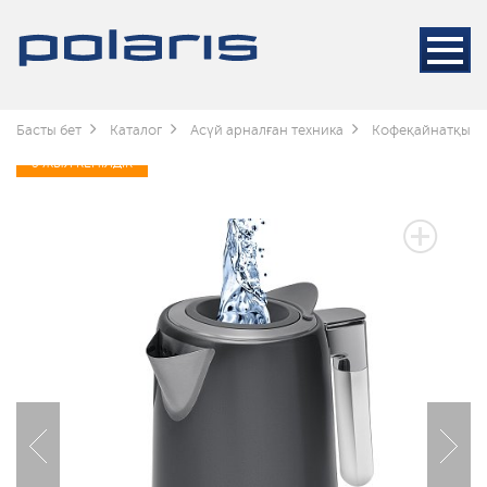
Басты бет
Каталог
Асүй арналған техника
Кофеқайнатқышт
3 ЖЫЛ КЕПІЛДІК