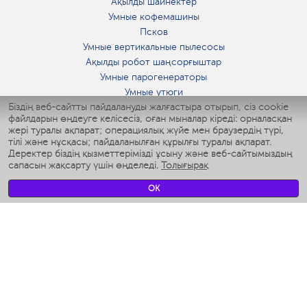
Ақылды шайнектер
Умные кофемашины
Псков
Умные вертикальные пылесосы
Ақылды робот шаңсорғыштар
Умные парогенераторы
Умные утюги
Біздің веб-сайтты пайдалануды жалғастыра отырып, сіз cookie
Умные аэрогрили
файлдарын өңдеуге келісесіз, оған мыналар кіреді: орналасқан
Умные мультиварки
жері туралы ақпарат; операциялық жүйе мен браузердің түрі,
Умные блендеры
тілі және нұсқасы; пайдаланылған құрылғы туралы ақпарат.
Ақылды дымқылдатқыштар
Деректер біздің қызметтерімізді ұсыну және веб-сайтымыздың
сапасын жақсарту үшін өңделеді.
Толығырақ
Умные вентиляторы
Умные ирригаторы
OK
Жуынатын бөлменің ақылды таразы
Умные роботы-мойщики окон
Ақылды мультипісіргіш
Мерч Polaris IQ Home
КЛИМАТ
Ылғалдандырғыштар
Желдеткіштер