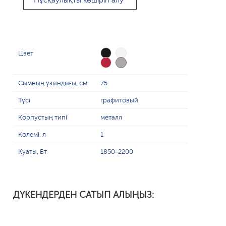
Нұсқаулықты көшіріп алу
Цвет
Сымның ұзындығы, см
75
Түсі
графитовый
Корпустың типі
металл
Көлемі, л
1
Қуаты, Вт
1850-2200
ДҮКЕНДЕРДЕН САТЫП АЛЫҢЫЗ: