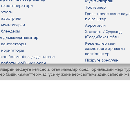
Мультипісіргіш
 парогенераторы
Тостерлер
 утюги
Гриль-пресс және кәуа
 аэрогрили
пісіргіштер
 мультиварки
Аэрогрили
 блендеры
Ходжент / Худжанд
(Согдийская обл.)
ы дымқылдатқыштар
Көкөністер мен
 вентиляторы
жемістерге арналған
 ирригаторы
кептіргіштер
тын бөлменің ақылды таразы
Пісіруге арналған
 роботы-мойщики окон
аспаптар
лдарын өңдеуге келісесіз, оған мыналар кіреді: орналасқан жері ту
ы мультипісіргіш
Асүй таразылары
тер біздің қызметтерімізді ұсыну және веб-сайтымыздың сапасын жа
Polaris IQ Home
Қысқа толқынды пеште
МАТ
ЫДЫС-АЯҚ
дандырғыштар
ткіштер
азартқыштар