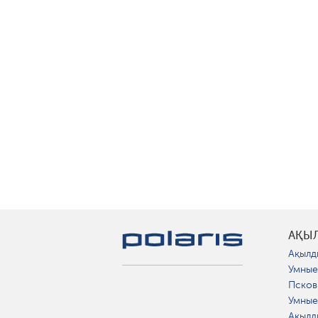
АҚЫ
Ақылд
Умные
Псков
Умные
Ақылд