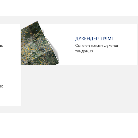
ДҮКЕНДЕР ТІЗІМІ
ік
Сізге ең жақын дүкенді
таңдаңыз
ыс