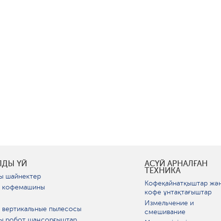
ЛДЫ ҮЙ
АСҮЙ АРНАЛҒАН
ТЕХНИКА
ы шайнектер
Кофеқайнатқыштар жә
 кофемашины
кофе ұнтақтағыштар
Измельчение и
 вертикальные пылесосы
смешивание
ы робот шаңсорғыштар