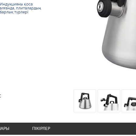
Индукцияны қоса
алғанда, плиталардың
барлық түрлері
:
ЛАРЫ
ПІКІРЛЕР