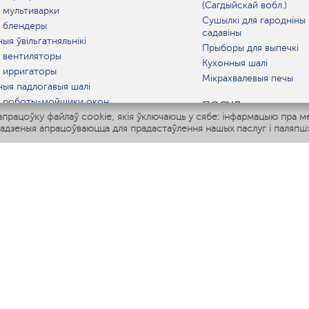
(Сагдыйскай вобл.)
 мультиварки
Сушылкі для гародніны 
 блендеры
садавіны
ыя ўвільгатняльнікі
Прыборы для выпечкі
 вентиляторы
Кухонныя шалі
 ирригаторы
Мікрахвалевыя печы
ныя падлогавыя шалі
 роботы-мойщики окон
ПОСУД
рацоўку файлаў cookie, якія ўключаюць у сябе: інфармацыю пра м
ныя мультиварки
адзеныя апрацоўваюцца для прадастаўлення нашых паслуг і паляпшэ
Polaris IQ Home
АТ
атняльнікі
лятары
раачышчальнікі
ГАРАЧАЯ ЛІНІЯ
+375 257 636 443