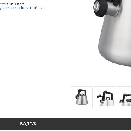
Усе тыпы пліт,
уключаючы індукцыйныя
ВОДГУКІ