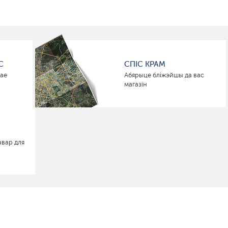
С
СПІС КРАМ
нае
Абярыце бліжэйшы да вас
магазін
авар для