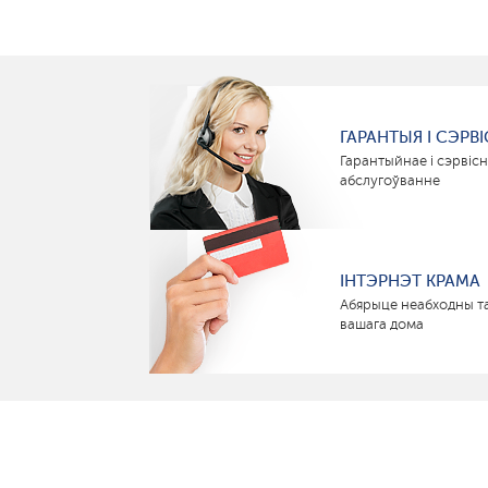
ГАРАНТЫЯ І СЭРВІ
Гарантыйнае і сэрвіс
абслугоўванне
ІНТЭРНЭТ КРАМА
Абярыце неабходны т
вашага дома