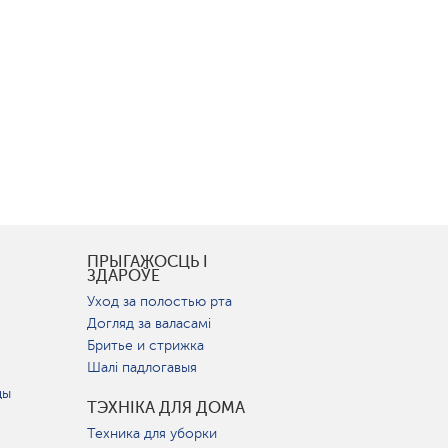
І
ПРЫГАЖОСЦЬ І
ЗДАРОЎЕ
Уход за полостью рта
Догляд за валасамі
Бритье и стрижка
Шалі падлогавыя
цы
ТЭХНІКА ДЛЯ ДОМА
Техника для уборки