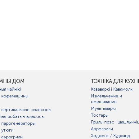
УМНЫ ДОМ
ТЭХНІКА ДЛЯ КУХН
ыя чайнікі
Кававаркі і Кавамолкі
 кофемашины
Измельчение и
смешивание
Мультываркі
 вертикальные пылесосы
Тостары
ныя робаты-пыласосы
Грыль-прэс і шашлычні
 парогенераторы
Аэрогрили
 утюги
Ходжент / Худжанд
 аэрогрили