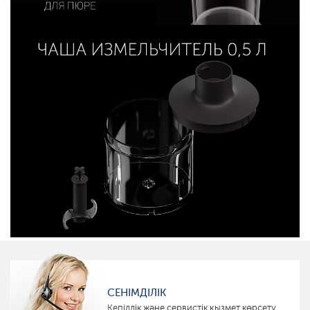
СЕНІМДІЛІК
Кепілдік және сервистік қызмет көрсету