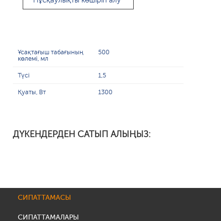
Нұсқаулықты көшіріп алу
Ұсақтағыш табағының
500
көлемі, мл
Түсі
1,5
Қуаты, Вт
1300
ДҮКЕНДЕРДЕН САТЫП АЛЫҢЫЗ:
СИПАТТАМАСЫ
СИПАТТАМАЛАРЫ