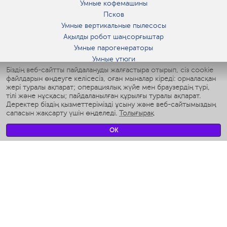
Умные кофемашины
Псков
Умные вертикальные пылесосы
Ақылды робот шаңсорғыштар
Умные парогенераторы
Умные утюги
Біздің веб-сайтты пайдалануды жалғастыра отырып, сіз cookie
Умные аэрогрили
файлдарын өңдеуге келісесіз, оған мыналар кіреді: орналасқан
Умные мультиварки
жері туралы ақпарат; операциялық жүйе мен браузердің түрі,
Умные блендеры
тілі және нұсқасы; пайдаланылған құрылғы туралы ақпарат.
Ақылды дымқылдатқыштар
Деректер біздің қызметтерімізді ұсыну және веб-сайтымыздың
сапасын жақсарту үшін өңделеді.
Толығырақ
Умные вентиляторы
Умные ирригаторы
OK
Жуынатын бөлменің ақылды таразы
Умные роботы-мойщики окон
Ақылды мультипісіргіш
Мерч Polaris IQ Home
КЛИМАТ
Ылғалдандырғыштар
Желдеткіштер
Ауа тазартқыштар