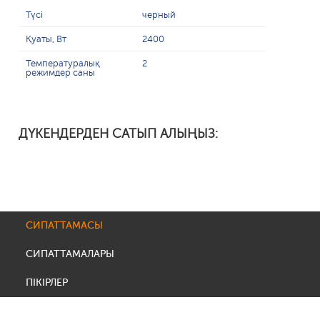
Түсі
черный
Қуаты, Вт
2400
Температуралық
2
режимдер саны
ДҮКЕНДЕРДЕН САТЫП АЛЫҢЫЗ:
СИПАТТАМАСЫ
СИПАТТАМАЛАРЫ
ПІКІРЛЕР