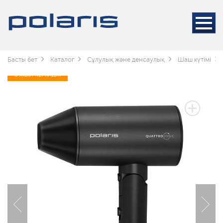
Басты бет
Каталог
Сұлулық және денсаулық
Шаш күтімі
3 ЖЫЛ КЕПІЛДІК