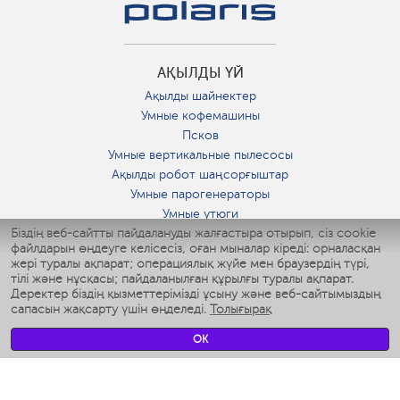
АҚЫЛДЫ ҮЙ
Ақылды шайнектер
Умные кофемашины
Псков
Умные вертикальные пылесосы
Ақылды робот шаңсорғыштар
Умные парогенераторы
Умные утюги
Біздің веб-сайтты пайдалануды жалғастыра отырып, сіз cookie
Умные аэрогрили
файлдарын өңдеуге келісесіз, оған мыналар кіреді: орналасқан
Умные мультиварки
жері туралы ақпарат; операциялық жүйе мен браузердің түрі,
Умные блендеры
тілі және нұсқасы; пайдаланылған құрылғы туралы ақпарат.
Ақылды дымқылдатқыштар
Деректер біздің қызметтерімізді ұсыну және веб-сайтымыздың
сапасын жақсарту үшін өңделеді.
Толығырақ
Умные вентиляторы
Умные ирригаторы
OK
Жуынатын бөлменің ақылды таразы
Умные роботы-мойщики окон
Ақылды мультипісіргіш