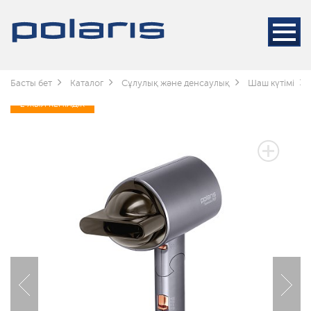
Басты бет
Каталог
Сұлулық және денсаулық
Шаш күтімі
2 ЖЫЛ КЕПІЛДІК