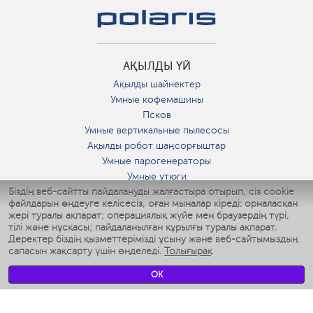
АҚЫЛДЫ ҮЙ
Ақылды шайнектер
Умные кофемашины
Псков
Умные вертикальные пылесосы
Ақылды робот шаңсорғыштар
Умные парогенераторы
Умные утюги
Біздің веб-сайтты пайдалануды жалғастыра отырып, сіз cookie
Умные аэрогрили
файлдарын өңдеуге келісесіз, оған мыналар кіреді: орналасқан
Умные мультиварки
жері туралы ақпарат; операциялық жүйе мен браузердің түрі,
Умные блендеры
тілі және нұсқасы; пайдаланылған құрылғы туралы ақпарат.
Ақылды дымқылдатқыштар
Деректер біздің қызметтерімізді ұсыну және веб-сайтымыздың
сапасын жақсарту үшін өңделеді.
Толығырақ
Умные вентиляторы
Умные ирригаторы
OK
Жуынатын бөлменің ақылды таразы
Умные роботы-мойщики окон