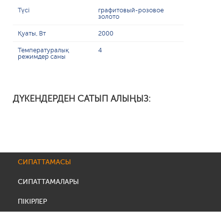
Түсі
графитовый-розовое
золото
Қуаты, Вт
2000
Температуралық
4
режимдер саны
ДҮКЕНДЕРДЕН САТЫП АЛЫҢЫЗ:
СИПАТТАМАСЫ
СИПАТТАМАЛАРЫ
ПІКІРЛЕР