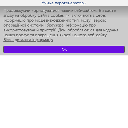
Умные парогенераторы
Умные утюги
Продовжуючи користуватися нашим веб-сайтом, Ви даєте
згоду на обробку файлів cookie, які включають в себе:
Умные аэрогрили
інформацію про місцезнаходження; тип, мову і версію
Умные мультиварки
операційної системи і браузера; інформацію про
Умные блендеры
використовуваний пристрій. Дані обробляються для надання
Розумні зволожувачі
наших послуг та покращення якості нашого веб-сайту.
Більш детальна інформація
Умные вентиляторы
Умные ирригаторы
OK
Розумні підлогові ваги
Умные роботы-мойщики окон
Розумні мультиварки
Мерч Polaris IQ Home
КЛІМАТ
зволожувачі
Вентилятори
очищувачі повітря
ТЕХНІКА ДЛЯ КУХНІ
Кавоварки і Кавомолки