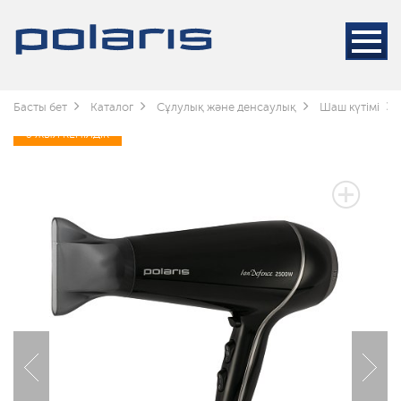
Басты бет
Каталог
Сұлулық және денсаулық
Шаш күтімі
3 ЖЫЛ КЕПІЛДІК