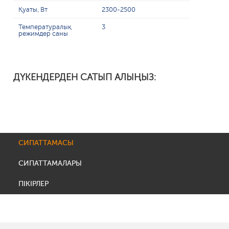
Қуаты, Вт
2300-2500
Температуралық
3
режимдер саны
ДҮКЕНДЕРДЕН САТЫП АЛЫҢЫЗ:
СИПАТТАМАСЫ
СИПАТТАМАЛАРЫ
ПІКІРЛЕР