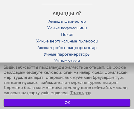
АҚЫЛДЫ ҮЙ
Ақылды шайнектер
Умные кофемашины
Псков
Умные вертикальные пылесосы
Ақылды робот шаңсорғыштар
Умные парогенераторы
Умные утюги
Біздің веб-сайтты пайдалануды жалғастыра отырып, сіз cookie
Умные аэрогрили
файлдарын өңдеуге келісесіз, оған мыналар кіреді: орналасқан
Умные мультиварки
жері туралы ақпарат; операциялық жүйе мен браузердің түрі,
Умные блендеры
тілі және нұсқасы; пайдаланылған құрылғы туралы ақпарат.
Ақылды дымқылдатқыштар
Деректер біздің қызметтерімізді ұсыну және веб-сайтымыздың
сапасын жақсарту үшін өңделеді.
Толығырақ
Умные вентиляторы
Умные ирригаторы
OK
Жуынатын бөлменің ақылды таразы
Умные роботы-мойщики окон
Ақылды мультипісіргіш
Мерч Polaris IQ Home