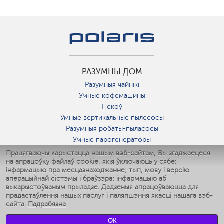
РАЗУМНЫ ДОМ
Разумныя чайнікі
Умные кофемашины
Пскоў
Умные вертикальные пылесосы
Разумныя робаты-пыласосы
Умные парогенераторы
Умные утюги
Працягваючы карыстацца нашым вэб-сайтам, Вы згаджаецеся
на апрацоўку файлаў cookie, якія ўключаюць у сябе:
Умные аэрогрили
інфармацыю пра месцазнаходжанне; тып, мову і версію
Умные мультиварки
аперацыйнай сістэмы і браўзэра; інфармацыю аб
Умные блендеры
выкарыстоўваным прыладзе. Дадзеныя апрацоўваюцца для
Разумныя ўвільгатняльнікі
прадастаўлення нашых паслуг і паляпшэння якасці нашага вэб-
сайта.
Падрабязна
Умные вентиляторы
Умные ирригаторы
OK