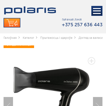
ГАРАЧАЯ ЛІНІЯ
+375 257 636 443
Галоўная
Каталог
Прыгажосць і здароўе
Догляд за валасамі
3 ГАДЫ ГАРАНТЫІ