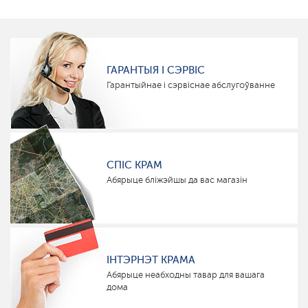
ГАРАНТЫЯ І СЭРВІС
Гарантыйнае і сэрвіснае абслугоўванне
СПІС КРАМ
Абярыце бліжэйшы да вас магазін
ІНТЭРНЭТ КРАМА
Абярыце неабходны тавар для вашага
дома