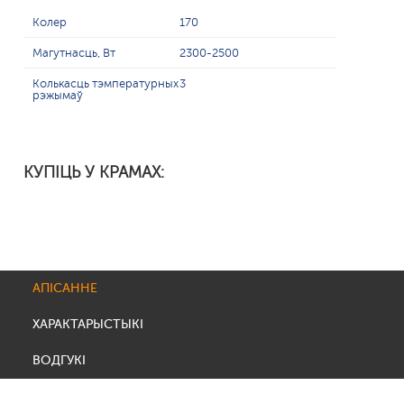
Колер
170
Магутнасць, Вт
2300-2500
Колькасць тэмпературных
3
рэжымаў
КУПІЦЬ У КРАМАХ:
АПІСАННЕ
ХАРАКТАРЫСТЫКІ
ВОДГУКІ