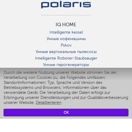
IQ HOME
Intelligente kessel
Умные кофемашины
Pskov
Умные вертикальные пылесосы
Intelligente Roboter-Staubsauger
Умные парогенераторы
Умные утюги
Durch die weitere Nutzung unserer Website stimmen Sie der
Verarbeitung von Cookies zu, die Folgendes umfassen:
Умные аэрогрили
Standortinformationen; Typ, Sprache und Version des
Умные мультиварки
Betriebssystems und Browsers; Informationen über das
Умные блендеры
verwendete Gerät. Die Verarbeitung der Daten erfolgt zur
Smarte befeuchter
Erbringung unserer Dienstleistungen und zur Qualitätsverbesserung
unserer Website.
Detaillierteren
Умные вентиляторы
Умные ирригаторы
OK
Smarte Personenwaage
Умные роботы-мойщики окон
Smarter Multikocher