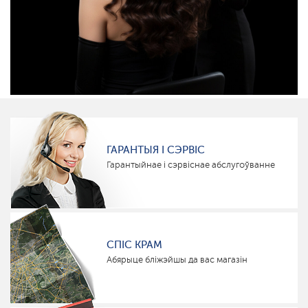
ГАРАНТЫЯ І СЭРВІС
Гарантыйнае і сэрвіснае абслугоўванне
СПІС КРАМ
Абярыце бліжэйшы да вас магазін