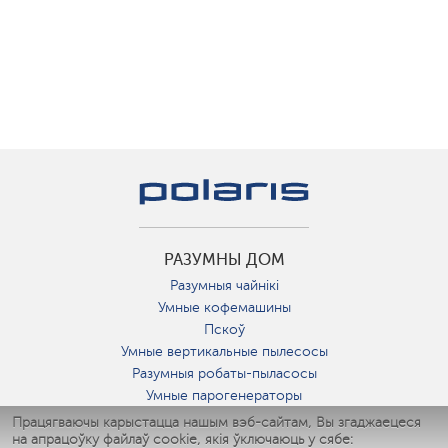
РАЗУМНЫ ДОМ
Разумныя чайнікі
Умные кофемашины
Пскоў
Умные вертикальные пылесосы
Разумныя робаты-пыласосы
Умные парогенераторы
Умные утюги
Працягваючы карыстацца нашым вэб-сайтам, Вы згаджаецеся
на апрацоўку файлаў cookie, якія ўключаюць у сябе:
Умные аэрогрили