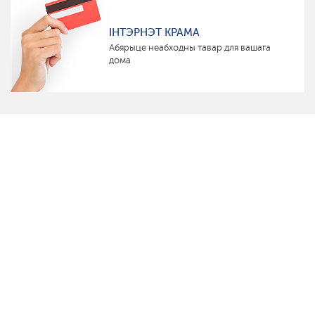
ІНТЭРНЭТ КРАМА
Абярыце неабходны тавар для вашага
дома