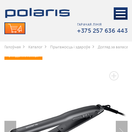
ГАРАЧАЯ ЛІНІЯ
+375 257 636 443
Галоўная
Каталог
Прыгажосць і здароўе
Догляд за валасамі
3 ГАДЫ ГАРАНТЫІ