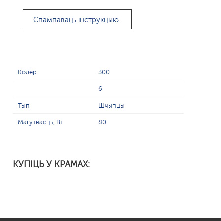
Спампаваць інструкцыю
Колер
300
6
Тып
Шчыпцы
Магутнасць, Вт
80
КУПІЦЬ У КРАМАХ: