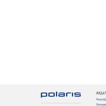
АҚЫ
Ақылд
Умные