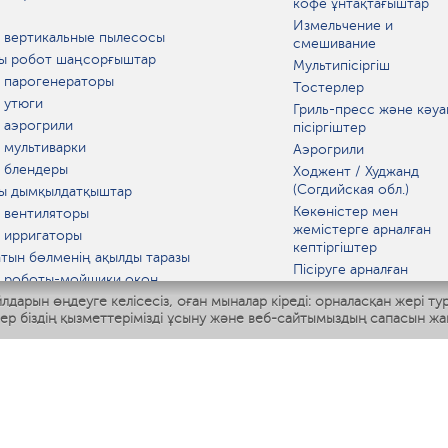
кофе ұнтақтағыштар
Измельчение и
 вертикальные пылесосы
смешивание
ы робот шаңсорғыштар
Мультипісіргіш
 парогенераторы
Тостерлер
 утюги
Гриль-пресс және кәуа
 аэрогрили
пісіргіштер
 мультиварки
Аэрогрили
 блендеры
Ходжент / Худжанд
(Согдийская обл.)
ы дымқылдатқыштар
Көкөністер мен
 вентиляторы
жемістерге арналған
 ирригаторы
кептіргіштер
тын бөлменің ақылды таразы
Пісіруге арналған
 роботы-мойщики окон
аспаптар
лдарын өңдеуге келісесіз, оған мыналар кіреді: орналасқан жері ту
ы мультипісіргіш
Асүй таразылары
тер біздің қызметтерімізді ұсыну және веб-сайтымыздың сапасын жа
Polaris IQ Home
Қысқа толқынды пеште
МАТ
ЫДЫС-АЯҚ
дандырғыштар
ткіштер
азартқыштар