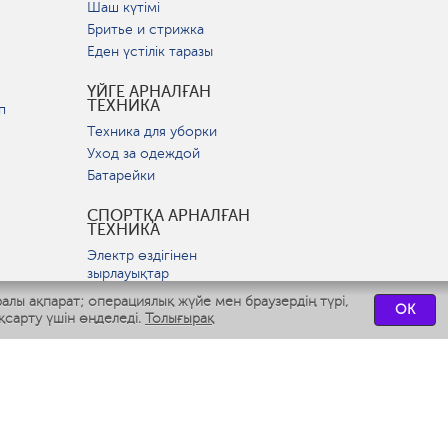
Шаш күтімі
Бритье и стрижка
Еден үстілік таразы
ҮЙГЕ АРНАЛҒАН
ТЕХНИКА
п
Техника для уборки
Уход за одеждой
Батарейки
СПОРТҚА АРНАЛҒАН
ТЕХНИКА
Электр өздігінен
зырлауықтар
ралы ақпарат; операциялық жүйе мен браузердің түрі,
OK
ВСТРАИВАЕМАЯ
қсарту үшін өңделеді.
Толығырақ
ТЕХНИКА
р
Вытяжки
Варочные панели
Духовые шкафы
Посудомоечные машины