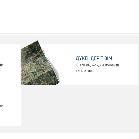
ДҮКЕНДЕР ТІЗІМІ
ік
Сізге ең жақын дүкенді
таңдаңыз
ыс