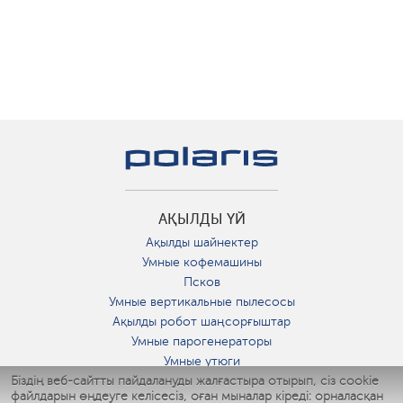
АҚЫЛДЫ ҮЙ
Ақылды шайнектер
Умные кофемашины
Псков
Умные вертикальные пылесосы
Ақылды робот шаңсорғыштар
Умные парогенераторы
Умные утюги
Біздің веб-сайтты пайдалануды жалғастыра отырып, сіз cookie
Умные аэрогрили
файлдарын өңдеуге келісесіз, оған мыналар кіреді: орналасқан
Умные мультиварки