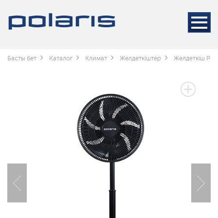
Басты бет
Каталог
Климат
Желдеткіштер
Желдеткіш Pola