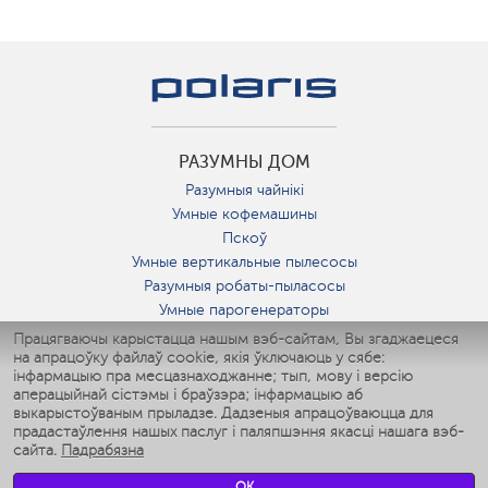
РАЗУМНЫ ДОМ
Разумныя чайнікі
Умные кофемашины
Пскоў
Умные вертикальные пылесосы
Разумныя робаты-пыласосы
Умные парогенераторы
Умные утюги
Працягваючы карыстацца нашым вэб-сайтам, Вы згаджаецеся
на апрацоўку файлаў cookie, якія ўключаюць у сябе:
Умные аэрогрили
інфармацыю пра месцазнаходжанне; тып, мову і версію
Умные мультиварки
аперацыйнай сістэмы і браўзэра; інфармацыю аб
Умные блендеры
выкарыстоўваным прыладзе. Дадзеныя апрацоўваюцца для
Разумныя ўвільгатняльнікі
прадастаўлення нашых паслуг і паляпшэння якасці нашага вэб-
сайта.
Падрабязна
Умные вентиляторы
Умные ирригаторы
OK