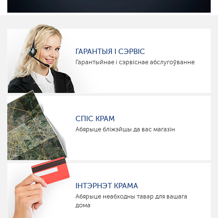
ГАРАНТЫЯ І СЭРВІС
Гарантыйнае і сэрвіснае абслугоўванне
СПІС КРАМ
Абярыце бліжэйшы да вас магазін
ІНТЭРНЭТ КРАМА
Абярыце неабходны тавар для вашага
дома