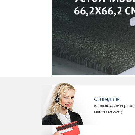
СЕНІМДІЛІК
Кепілдік және сервист
қызмет көрсету