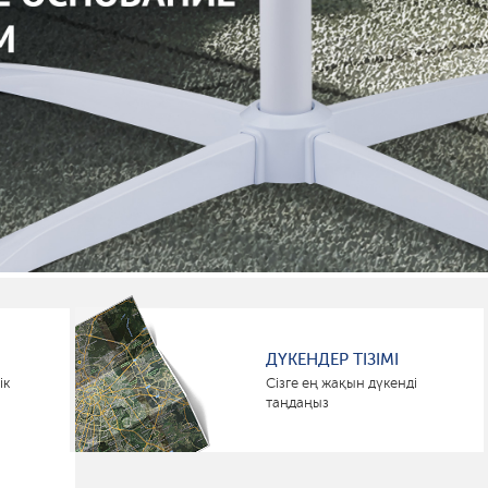
ДҮКЕНДЕР ТІЗІМІ
ік
Сізге ең жақын дүкенді
таңдаңыз