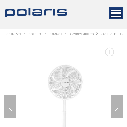
Басты бет
Каталог
Климат
Желдеткіштер
Желдеткіш Pola