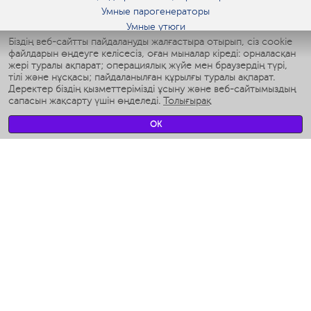
Умные парогенераторы
Умные утюги
Біздің веб-сайтты пайдалануды жалғастыра отырып, сіз cookie
Умные аэрогрили
файлдарын өңдеуге келісесіз, оған мыналар кіреді: орналасқан
Умные мультиварки
жері туралы ақпарат; операциялық жүйе мен браузердің түрі,
Умные блендеры
тілі және нұсқасы; пайдаланылған құрылғы туралы ақпарат.
Ақылды дымқылдатқыштар
Деректер біздің қызметтерімізді ұсыну және веб-сайтымыздың
сапасын жақсарту үшін өңделеді.
Толығырақ
Умные вентиляторы
Умные ирригаторы
OK
Жуынатын бөлменің ақылды таразы
Умные роботы-мойщики окон
Ақылды мультипісіргіш
Мерч Polaris IQ Home
КЛИМАТ
Ылғалдандырғыштар
Желдеткіштер
Ауа тазартқыштар
АСҮЙ АРНАЛҒАН ТЕХНИКА
Кофеқайнатқыштар және кофе ұнтақтағыштар