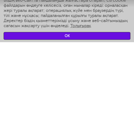
Біздің веб-сайтты пайдалануды жалғастыра отырып, сіз cookie
Умные аэрогрили
файлдарын өңдеуге келісесіз, оған мыналар кіреді: орналасқан
Умные мультиварки
жері туралы ақпарат; операциялық жүйе мен браузердің түрі,
Умные блендеры
тілі және нұсқасы; пайдаланылған құрылғы туралы ақпарат.
Ақылды дымқылдатқыштар
Деректер біздің қызметтерімізді ұсыну және веб-сайтымыздың
сапасын жақсарту үшін өңделеді.
Толығырақ
Умные вентиляторы
Умные ирригаторы
OK
Жуынатын бөлменің ақылды таразы
Умные роботы-мойщики окон
Ақылды мультипісіргіш
Мерч Polaris IQ Home
КЛИМАТ
Ылғалдандырғыштар
Желдеткіштер
Ауа тазартқыштар
АСҮЙ АРНАЛҒАН ТЕХНИКА
Кофеқайнатқыштар және кофе ұнтақтағыштар
Измельчение и смешивание
Мультипісіргіш
Тостерлер