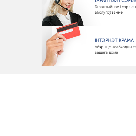
ГАРАНТЫЯ І СЭРВІ
Гарантыйнае і сэрвіс
абслугоўванне
ІНТЭРНЭТ КРАМА
Абярыце неабходны т
вашага дома