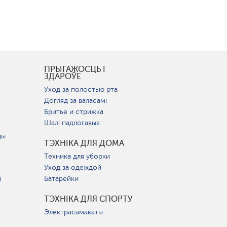
І
ПРЫГАЖОСЦЬ І
ЗДАРОЎЕ
Уход за полостью рта
Догляд за валасамі
Бритье и стрижка
Шалі падлогавыя
цы
ТЭХНІКА ДЛЯ ДОМА
Техника для уборки
Уход за одеждой
і
Батарейки
ТЭХНІКА ДЛЯ СПОРТУ
Электрасамакаты