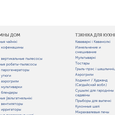
УМНЫ ДОМ
ТЭХНІКА ДЛЯ КУХН
ыя чайнікі
Кававаркі і Кавамолкі
 кофемашины
Измельчение и
смешивание
Мультываркі
 вертикальные пылесосы
Тостары
ныя робаты-пыласосы
Грыль-прэс і шашлычні
 парогенераторы
Аэрогрили
 утюги
Ходжент / Худжанд
 аэрогрили
(Сагдыйскай вобл.)
 мультиварки
Сушылкі для гародніны 
 блендеры
садавіны
ыя ўвільгатняльнікі
Прыборы для выпечкі
 вентиляторы
Кухонныя шалі
 ирригаторы
Мікрахвалевыя печы