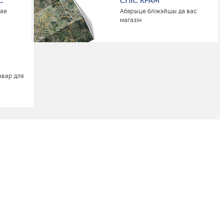
С
СПІС КРАМ
нае
Абярыце бліжэйшы да вас
магазін
авар для