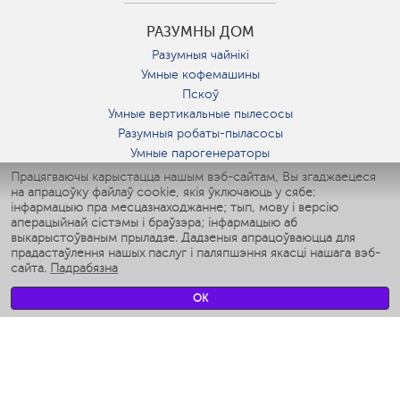
РАЗУМНЫ ДОМ
Разумныя чайнікі
Умные кофемашины
Пскоў
Умные вертикальные пылесосы
Разумныя робаты-пыласосы
Умные парогенераторы
Умные утюги
Працягваючы карыстацца нашым вэб-сайтам, Вы згаджаецеся
на апрацоўку файлаў cookie, якія ўключаюць у сябе:
Умные аэрогрили
інфармацыю пра месцазнаходжанне; тып, мову і версію
Умные мультиварки
аперацыйнай сістэмы і браўзэра; інфармацыю аб
Умные блендеры
выкарыстоўваным прыладзе. Дадзеныя апрацоўваюцца для
Разумныя ўвільгатняльнікі
прадастаўлення нашых паслуг і паляпшэння якасці нашага вэб-
сайта.
Падрабязна
Умные вентиляторы
Умные ирригаторы
OK
Разумныя падлогавыя шалі
Умные роботы-мойщики окон
Разумныя мультиварки
Мерч Polaris IQ Home