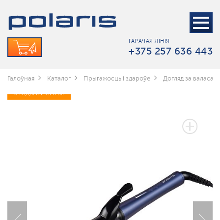
ГАРАЧАЯ ЛІНІЯ
+375 257 636 443
Галоўная
Каталог
Прыгажосць і здароўе
Догляд за валасамі
3 ГАДЫ ГАРАНТЫІ