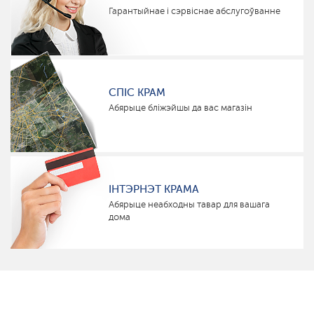
Гарантыйнае і сэрвіснае абслугоўванне
СПІС КРАМ
Абярыце бліжэйшы да вас магазін
ІНТЭРНЭТ КРАМА
Абярыце неабходны тавар для вашага
дома