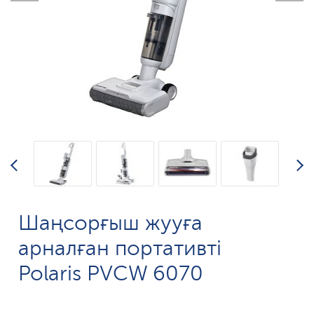
Шаңсорғыш жууға
арналған портативті
Polaris PVCW 6070