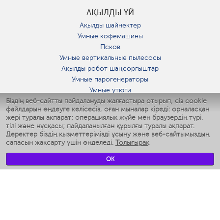
АҚЫЛДЫ ҮЙ
Ақылды шайнектер
Умные кофемашины
Псков
Умные вертикальные пылесосы
Ақылды робот шаңсорғыштар
Умные парогенераторы
Умные утюги
Біздің веб-сайтты пайдалануды жалғастыра отырып, сіз cookie
Умные аэрогрили
файлдарын өңдеуге келісесіз, оған мыналар кіреді: орналасқан
Умные мультиварки
жері туралы ақпарат; операциялық жүйе мен браузердің түрі,
Умные блендеры
тілі және нұсқасы; пайдаланылған құрылғы туралы ақпарат.
Ақылды дымқылдатқыштар
Деректер біздің қызметтерімізді ұсыну және веб-сайтымыздың
сапасын жақсарту үшін өңделеді.
Толығырақ
Умные вентиляторы
Умные ирригаторы
OK
Жуынатын бөлменің ақылды таразы
Умные роботы-мойщики окон
Ақылды мультипісіргіш
Мерч Polaris IQ Home
КЛИМАТ