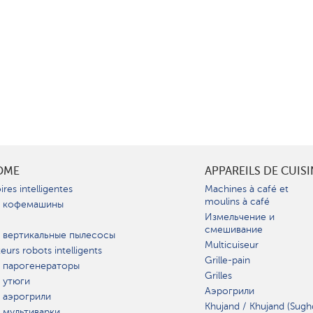
OME
APPAREILS DE CUIS
ires intelligentes
Machines à café et
moulins à café
 кофемашины
Измельчение и
смешивание
 вертикальные пылесосы
Multicuiseur
teurs robots intelligents
Grille-pain
 парогенераторы
Grilles
 утюги
Аэрогрили
 аэрогрили
Khujand / Khujand (Sugh
 мультиварки