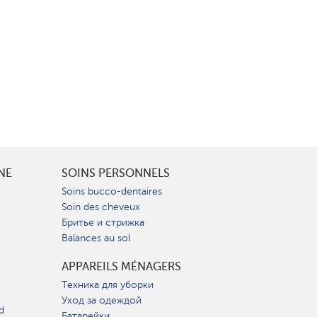
INE
SOINS PERSONNELS
Soins bucco-dentaires
Soin des cheveux
Бритье и стрижка
Balances au sol
APPAREILS MÉNAGERS
Техника для уборки
Уход за одеждой
d
Батарейки