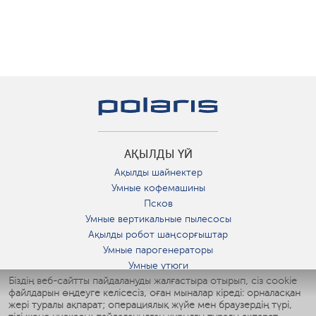
АҚЫЛДЫ ҮЙ
Ақылды шайнектер
Умные кофемашины
Псков
Умные вертикальные пылесосы
Ақылды робот шаңсорғыштар
Умные парогенераторы
Умные утюги
Біздің веб-сайтты пайдалануды жалғастыра отырып, сіз cookie
Умные аэрогрили
файлдарын өңдеуге келісесіз, оған мыналар кіреді: орналасқан
Умные мультиварки
жері туралы ақпарат; операциялық жүйе мен браузердің түрі,
Умные блендеры