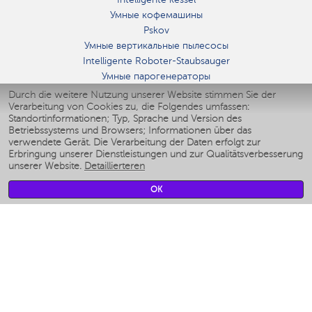
Умные кофемашины
Pskov
Умные вертикальные пылесосы
Intelligente Roboter-Staubsauger
Умные парогенераторы
Умные утюги
Durch die weitere Nutzung unserer Website stimmen Sie der
Verarbeitung von Cookies zu, die Folgendes umfassen:
Умные аэрогрили
Standortinformationen; Typ, Sprache und Version des
Умные мультиварки
Betriebssystems und Browsers; Informationen über das
Умные блендеры
verwendete Gerät. Die Verarbeitung der Daten erfolgt zur
Smarte befeuchter
Erbringung unserer Dienstleistungen und zur Qualitätsverbesserung
unserer Website.
Detaillierteren
Умные вентиляторы
Умные ирригаторы
OK
Smarte Personenwaage
Умные роботы-мойщики окон
Smarter Multikocher
Мерч Polaris IQ Home
KLIMA
Luftbefeuchter
Ventilatoren