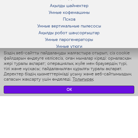
Ақылды шайнектер
Умные кофемашины
Псков
Умные вертикальные пылесосы
Ақылды робот шаңсорғыштар
Умные парогенераторы
Умные утюги
Біздің веб-сайтты пайдалануды жалғастыра отырып, сіз cookie
Умные аэрогрили
файлдарын өңдеуге келісесіз, оған мыналар кіреді: орналасқан
Умные мультиварки
жері туралы ақпарат; операциялық жүйе мен браузердің түрі,
Умные блендеры
тілі және нұсқасы; пайдаланылған құрылғы туралы ақпарат.
Ақылды дымқылдатқыштар
Деректер біздің қызметтерімізді ұсыну және веб-сайтымыздың
сапасын жақсарту үшін өңделеді.
Толығырақ
Умные вентиляторы
Умные ирригаторы
OK
Жуынатын бөлменің ақылды таразы
Умные роботы-мойщики окон
Ақылды мультипісіргіш
Мерч Polaris IQ Home
КЛИМАТ
Ылғалдандырғыштар