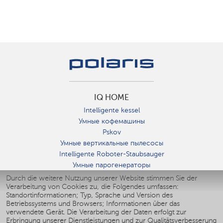
IQ HOME
Intelligente kessel
Умные кофемашины
Pskov
Умные вертикальные пылесосы
Intelligente Roboter-Staubsauger
Умные парогенераторы
Умные утюги
Durch die weitere Nutzung unserer Website stimmen Sie der
Verarbeitung von Cookies zu, die Folgendes umfassen:
Умные аэрогрили
Standortinformationen; Typ, Sprache und Version des
Умные мультиварки
Betriebssystems und Browsers; Informationen über das
Умные блендеры
verwendete Gerät. Die Verarbeitung der Daten erfolgt zur
Smarte befeuchter
Erbringung unserer Dienstleistungen und zur Qualitätsverbesserung