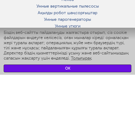
Умные вертикальные пылесосы
Ақылды робот шаңсорғыштар
Умные парогенераторы
Умные утюги
Біздің веб-сайтты пайдалануды жалғастыра отырып, сіз cookie
Умные аэрогрили
файлдарын өңдеуге келісесіз, оған мыналар кіреді: орналасқан
Умные мультиварки
жері туралы ақпарат; операциялық жүйе мен браузердің түрі,
Умные блендеры
тілі және нұсқасы; пайдаланылған құрылғы туралы ақпарат.
Ақылды дымқылдатқыштар
Деректер біздің қызметтерімізді ұсыну және веб-сайтымыздың
сапасын жақсарту үшін өңделеді.
Толығырақ
Умные вентиляторы
Умные ирригаторы
OK
Жуынатын бөлменің ақылды таразы
Умные роботы-мойщики окон
Ақылды мультипісіргіш
Мерч Polaris IQ Home
КЛИМАТ
Ылғалдандырғыштар
Желдеткіштер
Ауа тазартқыштар