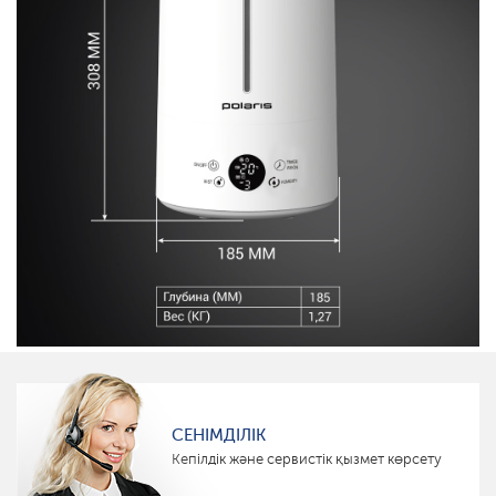
СЕНІМДІЛІК
Кепілдік және сервистік қызмет көрсету