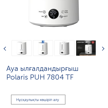
Ауа ылғалдандырғыш
Polaris PUH 7804 TF
Нұсқаулықты көшіріп алу