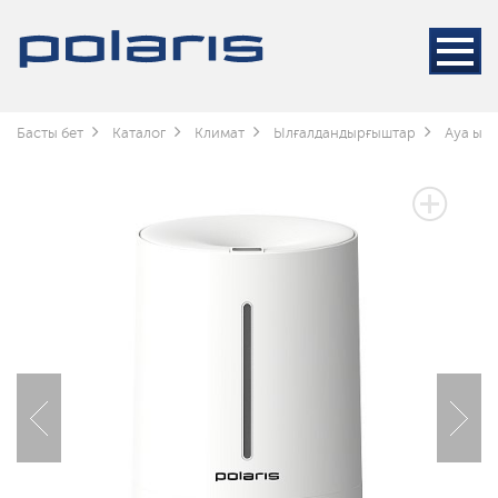
Басты бет
Каталог
Климат
Ылғалдандырғыштар
Ауа ылғ