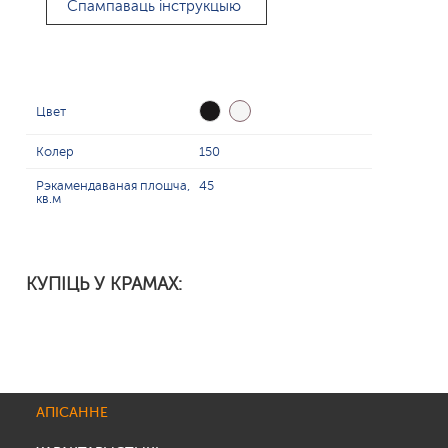
Спампаваць інструкцыю
Цвет
Колер
150
Рэкамендаваная плошча,
45
кв.м
КУПІЦЬ У КРАМАХ:
АПІСАННЕ