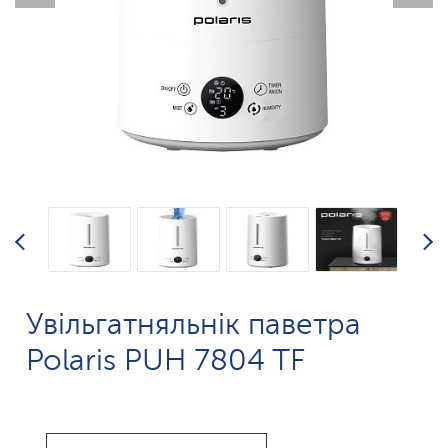
Увільгатняльнік паветра
Polaris PUH 7804 TF