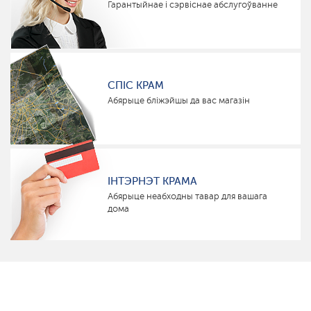
Гарантыйнае і сэрвіснае абслугоўванне
СПІС КРАМ
Абярыце бліжэйшы да вас магазін
ІНТЭРНЭТ КРАМА
Абярыце неабходны тавар для вашага
дома