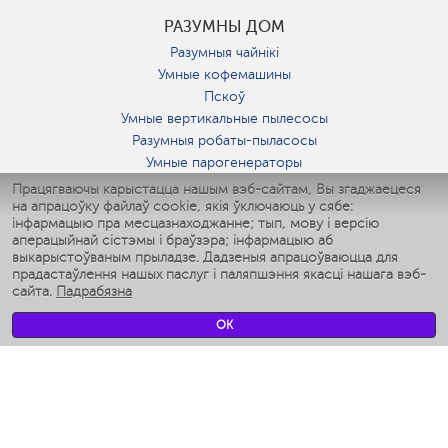
РАЗУМНЫ ДОМ
Разумныя чайнікі
Умные кофемашины
Пскоў
Умные вертикальные пылесосы
Разумныя робаты-пыласосы
Умные парогенераторы
Умные утюги
Працягваючы карыстацца нашым вэб-сайтам, Вы згаджаецеся
на апрацоўку файлаў cookie, якія ўключаюць у сябе:
Умные аэрогрили
інфармацыю пра месцазнаходжанне; тып, мову і версію
Умные мультиварки
аперацыйнай сістэмы і браўзэра; інфармацыю аб
Умные блендеры
выкарыстоўваным прыладзе. Дадзеныя апрацоўваюцца для
Разумныя ўвільгатняльнікі
прадастаўлення нашых паслуг і паляпшэння якасці нашага вэб-
сайта.
Падрабязна
Умные вентиляторы
Умные ирригаторы
OK
Разумныя падлогавыя шалі
Умные роботы-мойщики окон
Разумныя мультиварки
Мерч Polaris IQ Home
КЛІМАТ