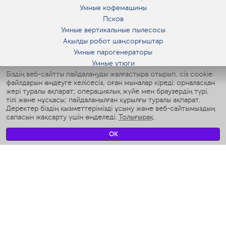
Умные кофемашины
Псков
Умные вертикальные пылесосы
Ақылды робот шаңсорғыштар
Умные парогенераторы
Умные утюги
Біздің веб-сайтты пайдалануды жалғастыра отырып, сіз cookie
Умные аэрогрили
файлдарын өңдеуге келісесіз, оған мыналар кіреді: орналасқан
Умные мультиварки
жері туралы ақпарат; операциялық жүйе мен браузердің түрі,
Умные блендеры
тілі және нұсқасы; пайдаланылған құрылғы туралы ақпарат.
Ақылды дымқылдатқыштар
Деректер біздің қызметтерімізді ұсыну және веб-сайтымыздың
сапасын жақсарту үшін өңделеді.
Толығырақ
Умные вентиляторы
Умные ирригаторы
OK
Жуынатын бөлменің ақылды таразы
Умные роботы-мойщики окон
Ақылды мультипісіргіш
Мерч Polaris IQ Home
КЛИМАТ
Ылғалдандырғыштар
Желдеткіштер