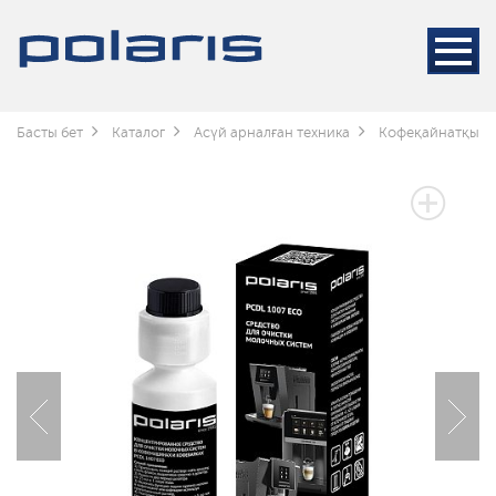
Басты бет
Каталог
Асүй арналған техника
Кофеқайнатқышт