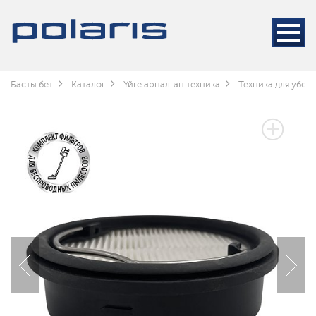
Басты бет
Каталог
Үйге арналған техника
Техника для убор