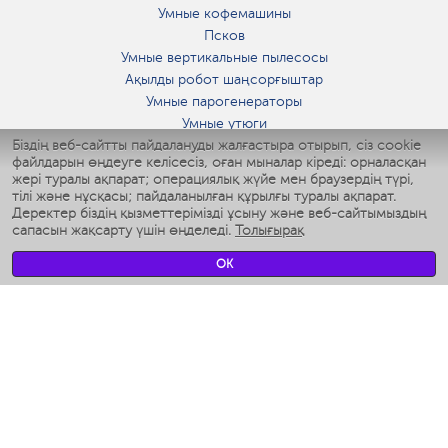
Умные кофемашины
Псков
Умные вертикальные пылесосы
Ақылды робот шаңсорғыштар
Умные парогенераторы
Умные утюги
Біздің веб-сайтты пайдалануды жалғастыра отырып, сіз cookie
Умные аэрогрили
файлдарын өңдеуге келісесіз, оған мыналар кіреді: орналасқан
Умные мультиварки
жері туралы ақпарат; операциялық жүйе мен браузердің түрі,
Умные блендеры
тілі және нұсқасы; пайдаланылған құрылғы туралы ақпарат.
Ақылды дымқылдатқыштар
Деректер біздің қызметтерімізді ұсыну және веб-сайтымыздың
сапасын жақсарту үшін өңделеді.
Толығырақ
Умные вентиляторы
Умные ирригаторы
OK
Жуынатын бөлменің ақылды таразы
Умные роботы-мойщики окон
Ақылды мультипісіргіш
Мерч Polaris IQ Home
КЛИМАТ
Ылғалдандырғыштар
Желдеткіштер