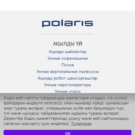
АҚЫЛДЫ ҮЙ
Ақылды шайнектер
Умные кофемашины
Псков
Умные вертикальные пылесосы
Ақылды робот шаңсорғыштар
Умные парогенераторы
Умные утюги
Біздің веб-сайтты пайдалануды жалғастыра отырып, сіз cookie
Умные аэрогрили
файлдарын өңдеуге келісесіз, оған мыналар кіреді: орналасқан
Умные мультиварки
жері туралы ақпарат; операциялық жүйе мен браузердің түрі,
Умные блендеры
тілі және нұсқасы; пайдаланылған құрылғы туралы ақпарат.
Ақылды дымқылдатқыштар
Деректер біздің қызметтерімізді ұсыну және веб-сайтымыздың
сапасын жақсарту үшін өңделеді.
Толығырақ
Умные вентиляторы
Умные ирригаторы
OK