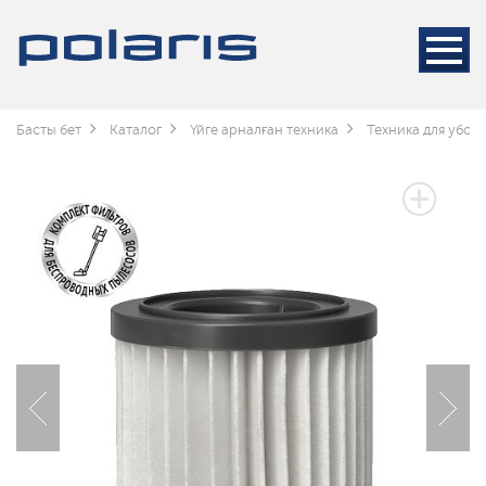
Басты бет
Каталог
Үйге арналған техника
Техника для убор