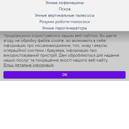
Умные кофемашины
Псков
Умные вертикальные пылесосы
Розумні роботи-пилососи
Умные парогенераторы
Умные утюги
Продовжуючи користуватися нашим веб-сайтом, Ви даєте
згоду на обробку файлів cookie, які включають в себе:
Умные аэрогрили
інформацію про місцезнаходження; тип, мову і версію
Умные мультиварки
операційної системи і браузера; інформацію про
Умные блендеры
використовуваний пристрій. Дані обробляються для надання
Розумні зволожувачі
наших послуг та покращення якості нашого веб-сайту.
Більш детальна інформація
Умные вентиляторы
Умные ирригаторы
OK
Розумні підлогові ваги
Умные роботы-мойщики окон
Розумні мультиварки
Мерч Polaris IQ Home
КЛІМАТ
зволожувачі
Вентилятори