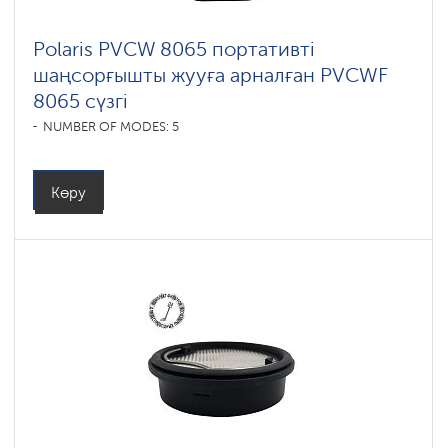
Polaris PVCW 8065 портативті
шаңсорғышты жууға арналған PVCWF
8065 сүзгі
NUMBER OF MODES: 5
Көру