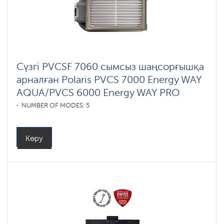
ковров
Шадринск
Умные
вертикальные
пылесосы
Сүзгі PVCSF 7060 сымсыз шаңсорғышқа
Polaris
IQ
арналған Polaris PVCS 7000 Energy WAY
home
AQUA/PVCS 6000 Energy WAY PRO
Комплектующие
NUMBER OF MODES: 5
для
беспроводных
пылесосов
Көру