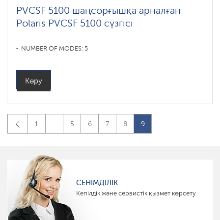
PVCSF 5100 шаңсорғышқа арналған
Polaris PVCSF 5100 сүзгісі
NUMBER OF MODES: 5
Көру
1
...
5
6
7
8
9
СЕНІМДІЛІК
Кепілдік және сервистік қызмет көрсету