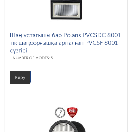
Шаң ұстағышы бар Polaris PVCSDC 8001
тік шаңсорғышқа арналған PVCSF 8001
сүзгісі
NUMBER OF MODES: 5
Көру