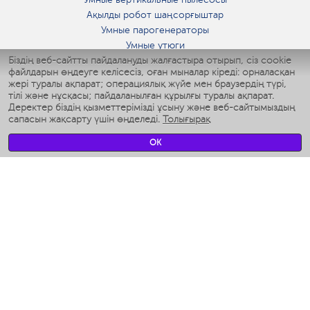
Ақылды робот шаңсорғыштар
Умные парогенераторы
Умные утюги
Біздің веб-сайтты пайдалануды жалғастыра отырып, сіз cookie
Умные аэрогрили
файлдарын өңдеуге келісесіз, оған мыналар кіреді: орналасқан
Умные мультиварки
жері туралы ақпарат; операциялық жүйе мен браузердің түрі,
Умные блендеры
тілі және нұсқасы; пайдаланылған құрылғы туралы ақпарат.
Ақылды дымқылдатқыштар
Деректер біздің қызметтерімізді ұсыну және веб-сайтымыздың
сапасын жақсарту үшін өңделеді.
Толығырақ
Умные вентиляторы
Умные ирригаторы
OK
Жуынатын бөлменің ақылды таразы
Умные роботы-мойщики окон
Ақылды мультипісіргіш
Мерч Polaris IQ Home
КЛИМАТ
Ылғалдандырғыштар
Желдеткіштер
Ауа тазартқыштар
АСҮЙ АРНАЛҒАН ТЕХНИКА