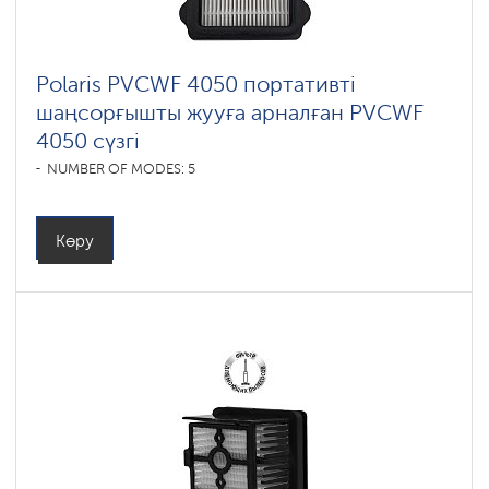
Polaris PVCWF 4050 портативті
шаңсорғышты жууға арналған PVCWF
4050 сүзгі
NUMBER OF MODES: 5
Көру