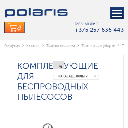
Пыласосы
Параачышчальнікі
ГАРАЧАЯ ЛІНІЯ
+375 257 636 443
Беспроводные
электрошвабры
Роботы-
Галоўная
Каталог
Тэхніка для дома
Техника для уборки
Пы
мойщики
окон
КОМПЛЕКТУЮЩИЕ
Партатыўныя
пыласосы
ДЛЯ
ПАКАЗАЦЬ ФІЛЬТР
Робаты
БЕСПРОВОДНЫХ
пыласосы
ПЫЛЕСОСОВ
Цыклонныя
пыласосы
Моющие
пылесосы
для
мебели
и