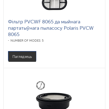
Фільтр PVCWF 8065 да мыйнага
партатыўнага пыласосу Polaris PVCW
8065
NUMBER OF MODES: 5
Паглядзець