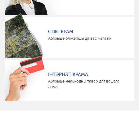
СПІС КРАМ
Абярыце бліжэйшы да вас магазін
ІНТЭРНЭТ КРАМА
Абярыце неабходны тавар для вашага
дома