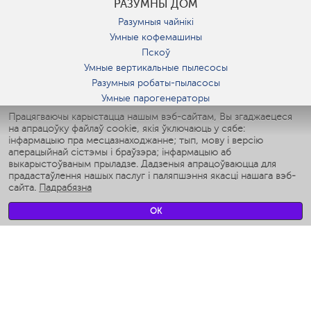
РАЗУМНЫ ДОМ
Разумныя чайнікі
Умные кофемашины
Пскоў
Умные вертикальные пылесосы
Разумныя робаты-пыласосы
Умные парогенераторы
Умные утюги
Працягваючы карыстацца нашым вэб-сайтам, Вы згаджаецеся
на апрацоўку файлаў cookie, якія ўключаюць у сябе:
Умные аэрогрили
інфармацыю пра месцазнаходжанне; тып, мову і версію
Умные мультиварки
аперацыйнай сістэмы і браўзэра; інфармацыю аб
Умные блендеры
выкарыстоўваным прыладзе. Дадзеныя апрацоўваюцца для
Разумныя ўвільгатняльнікі
прадастаўлення нашых паслуг і паляпшэння якасці нашага вэб-
сайта.
Падрабязна
Умные вентиляторы
Умные ирригаторы
OK
Разумныя падлогавыя шалі
Умные роботы-мойщики окон
Разумныя мультиварки
Мерч Polaris IQ Home
КЛІМАТ