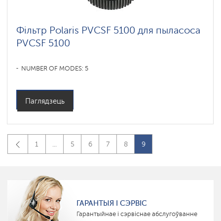
Фільтр Polaris PVCSF 5100 для пыласоса
PVCSF 5100
NUMBER OF MODES: 5
Паглядзець
1
...
5
6
7
8
9
ГАРАНТЫЯ І СЭРВІС
Гарантыйнае і сэрвіснае абслугоўванне