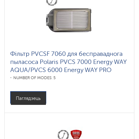
ковров
Шадринск
Умные
вертикальные
пылесосы
Polaris
IQ
home
Фільтр PVCSF 7060 для бесправаднога
пыласоса Polaris PVCS 7000 Energy WAY
Комплектующие
для
AQUA/PVCS 6000 Energy WAY PRO
беспроводных
пылесосов
NUMBER OF MODES: 5
Паглядзець