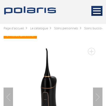
Page d'accueil
Le catalogue
Soins personnels
Soins bucco-de
2 ANS DE GARANTIE