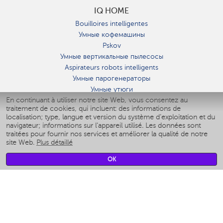
IQ HOME
Bouilloires intelligentes
Умные кофемашины
Pskov
Умные вертикальные пылесосы
Aspirateurs robots intelligents
Умные парогенераторы
Умные утюги
En continuant à utiliser notre site Web, vous consentez au
Умные аэрогрили
traitement de cookies, qui incluent: des informations de
Умные мультиварки
localisation; type, langue et version du système d'exploitation et du
Умные блендеры
navigateur; informations sur l'appareil utilisé. Les données sont
Humidificateurs intelligents
traitées pour fournir nos services et améliorer la qualité de notre
site Web.
Plus détaillé
Умные вентиляторы
Умные ирригаторы
OK
Pèse-personne intelligent
Умные роботы-мойщики окон
Multicuiseur intelligent
Мерч Polaris IQ Home
CLIMAT