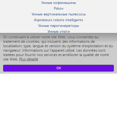
Умные кофемашины
Pskov
Умные вертикальные пылесосы
Aspirateurs robots intelligents
Умные парогенераторы
Умные утюги
En continuant à utiliser notre site Web, vous consentez au
Умные аэрогрили
traitement de cookies, qui incluent: des informations de
Умные мультиварки
localisation; type, langue et version du système d'exploitation et du
Умные блендеры
navigateur; informations sur l'appareil utilisé. Les données sont
Humidificateurs intelligents
traitées pour fournir nos services et améliorer la qualité de notre
site Web.
Plus détaillé
Умные вентиляторы
Умные ирригаторы
OK
Pèse-personne intelligent
Умные роботы-мойщики окон
Multicuiseur intelligent
Мерч Polaris IQ Home
CLIMAT
Humidificateurs
Ventilateurs