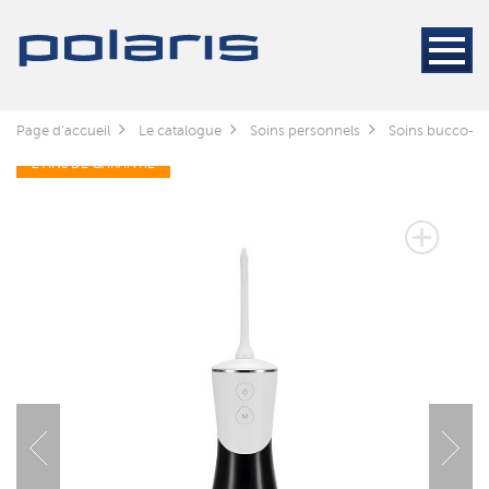
Page d'accueil
Le catalogue
Soins personnels
Soins bucco-de
2 ANS DE GARANTIE