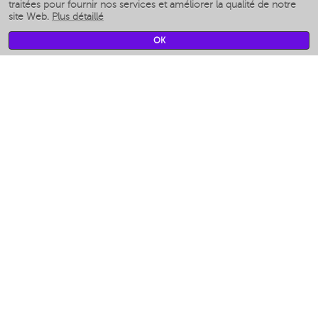
Humidificateurs intelligents
traitées pour fournir nos services et améliorer la qualité de notre
site Web.
Plus détaillé
Умные вентиляторы
Умные ирригаторы
OK
Pèse-personne intelligent
Умные роботы-мойщики окон
Multicuiseur intelligent
Мерч Polaris IQ Home
CLIMAT
Humidificateurs
Ventilateurs
Filtre a air
APPAREILS DE CUISINE
Machines à café et moulins à café
Измельчение и смешивание
Multicuiseur
Grille-pain
Grilles
Аэрогрили
Khujand / Khujand (Sughd region).