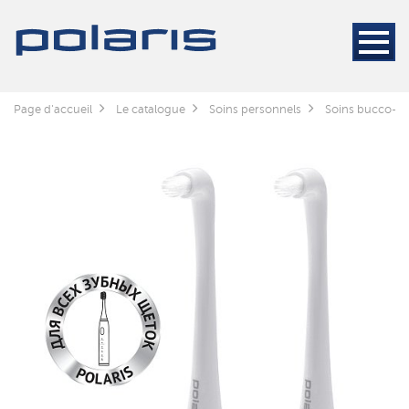
Page d'accueil
Le catalogue
Soins personnels
Soins bucco-de