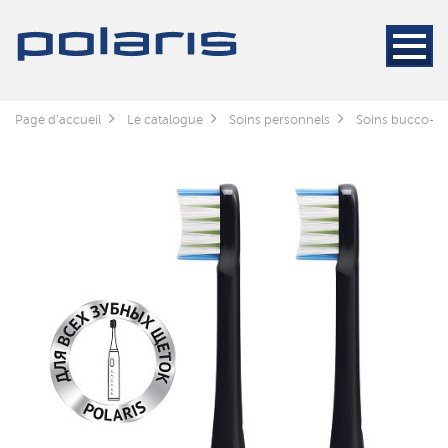
Page d'accueil
Le catalogue
Soins personnels
Soins bucco-de