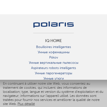
IQ HOME
Bouilloires intelligentes
Умные кофемашины
Pskov
Умные вертикальные пылесосы
Aspirateurs robots intelligents
Умные парогенераторы
Умные утюги
En continuant à utiliser notre site Web, vous consentez au
Умные аэрогрили
traitement de cookies, qui incluent: des informations de
Умные мультиварки
localisation; type, langue et version du système d'exploitation et du
Умные блендеры
navigateur; informations sur l'appareil utilisé. Les données sont
Humidificateurs intelligents
traitées pour fournir nos services et améliorer la qualité de notre
site Web.
Plus détaillé
Умные вентиляторы