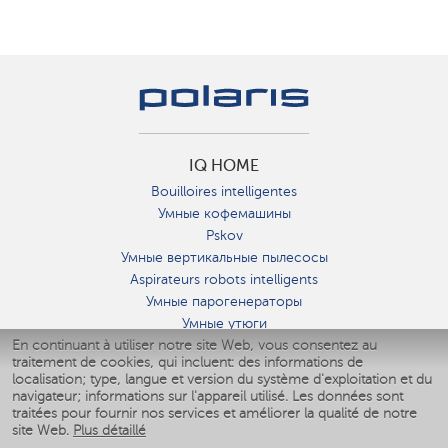
IQ HOME
Bouilloires intelligentes
Умные кофемашины
Pskov
Умные вертикальные пылесосы
Aspirateurs robots intelligents
Умные парогенераторы
Умные утюги
En continuant à utiliser notre site Web, vous consentez au
Умные аэрогрили
traitement de cookies, qui incluent: des informations de
Умные мультиварки
localisation; type, langue et version du système d'exploitation et du
Умные блендеры
navigateur; informations sur l'appareil utilisé. Les données sont
Humidificateurs intelligents
traitées pour fournir nos services et améliorer la qualité de notre
site Web.
Plus détaillé
Умные вентиляторы