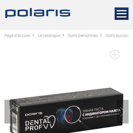
Page d'accueil
Le catalogue
Soins personnels
Soins bucco-de