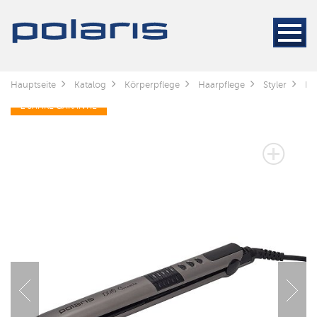
Hauptseite
Katalog
Körperpflege
Haarpflege
Styler
Вы
2 JAHRE GARANTIE