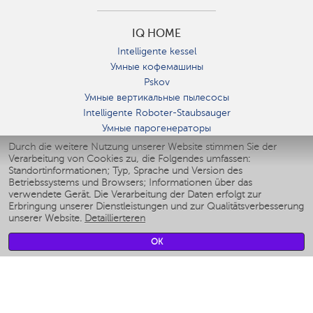
IQ HOME
Intelligente kessel
Умные кофемашины
Pskov
Умные вертикальные пылесосы
Intelligente Roboter-Staubsauger
Умные парогенераторы
Умные утюги
Durch die weitere Nutzung unserer Website stimmen Sie der
Verarbeitung von Cookies zu, die Folgendes umfassen:
Умные аэрогрили
Standortinformationen; Typ, Sprache und Version des
Умные мультиварки
Betriebssystems und Browsers; Informationen über das
Умные блендеры
verwendete Gerät. Die Verarbeitung der Daten erfolgt zur
Smarte befeuchter
Erbringung unserer Dienstleistungen und zur Qualitätsverbesserung
unserer Website.
Detaillierteren
Умные вентиляторы
Умные ирригаторы
OK
Smarte Personenwaage
Умные роботы-мойщики окон
Smarter Multikocher
Мерч Polaris IQ Home