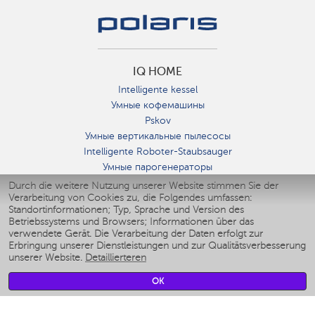
IQ HOME
Intelligente kessel
Умные кофемашины
Pskov
Умные вертикальные пылесосы
Intelligente Roboter-Staubsauger
Умные парогенераторы
Умные утюги
Durch die weitere Nutzung unserer Website stimmen Sie der
Verarbeitung von Cookies zu, die Folgendes umfassen:
Умные аэрогрили
Standortinformationen; Typ, Sprache und Version des
Умные мультиварки
Betriebssystems und Browsers; Informationen über das
Умные блендеры
verwendete Gerät. Die Verarbeitung der Daten erfolgt zur
Smarte befeuchter
Erbringung unserer Dienstleistungen und zur Qualitätsverbesserung
unserer Website.
Detaillierteren
Умные вентиляторы
Умные ирригаторы
OK
Smarte Personenwaage
Умные роботы-мойщики окон