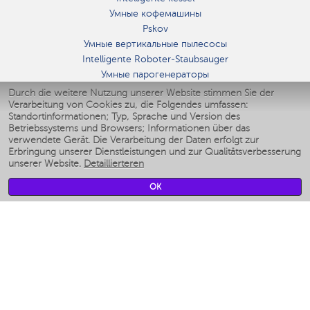
Умные кофемашины
Pskov
Умные вертикальные пылесосы
Intelligente Roboter-Staubsauger
Умные парогенераторы
Умные утюги
Durch die weitere Nutzung unserer Website stimmen Sie der
Verarbeitung von Cookies zu, die Folgendes umfassen:
Умные аэрогрили
Standortinformationen; Typ, Sprache und Version des
Умные мультиварки
Betriebssystems und Browsers; Informationen über das
Умные блендеры
verwendete Gerät. Die Verarbeitung der Daten erfolgt zur
Smarte befeuchter
Erbringung unserer Dienstleistungen und zur Qualitätsverbesserung
unserer Website.
Detaillierteren
Умные вентиляторы
Умные ирригаторы
OK
Smarte Personenwaage
Умные роботы-мойщики окон
Smarter Multikocher
Мерч Polaris IQ Home
KLIMA
Luftbefeuchter
Ventilatoren