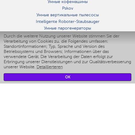
Умные кофемашины
Pskov
Умные вертикальные пылесосы
Intelligente Roboter-Staubsauger
Умные парогенераторы
Умные утюги
Durch die weitere Nutzung unserer Website stimmen Sie der
Verarbeitung von Cookies zu, die Folgendes umfassen:
Умные аэрогрили
Standortinformationen; Typ, Sprache und Version des
Умные мультиварки
Betriebssystems und Browsers; Informationen über das
Умные блендеры
verwendete Gerät. Die Verarbeitung der Daten erfolgt zur
Smarte befeuchter
Erbringung unserer Dienstleistungen und zur Qualitätsverbesserung
unserer Website.
Detaillierteren
Умные вентиляторы
Умные ирригаторы
OK
Smarte Personenwaage
Умные роботы-мойщики окон
Smarter Multikocher
Мерч Polaris IQ Home
KLIMA
Luftbefeuchter
Ventilatoren
Luftreiniger