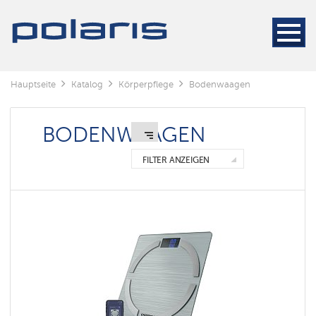
Умные
напольные
весы
Polaris
IQ
home
Hauptseite
Katalog
Körperpflege
Bodenwaagen
BODENWAAGEN
FILTER ANZEIGEN