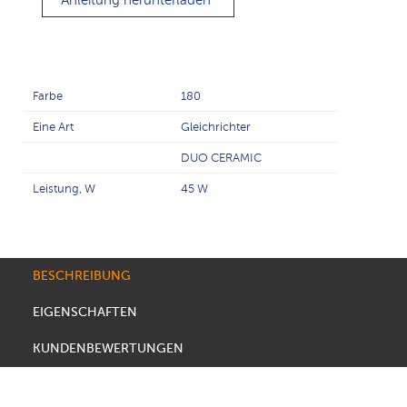
Anleitung herunterladen
Farbe
180
Eine Art
Gleichrichter
DUO CERAMIC
Leistung, W
45 W
BESCHREIBUNG
EIGENSCHAFTEN
KUNDENBEWERTUNGEN