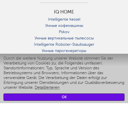
IQ HOME
Intelligente kessel
Умные кофемашины
Pskov
Умные вертикальные пылесосы
Intelligente Roboter-Staubsauger
Умные парогенераторы
Умные утюги
Durch die weitere Nutzung unserer Website stimmen Sie der
Verarbeitung von Cookies zu, die Folgendes umfassen:
Умные аэрогрили
Standortinformationen; Typ, Sprache und Version des
Умные мультиварки
Betriebssystems und Browsers; Informationen über das
Умные блендеры
verwendete Gerät. Die Verarbeitung der Daten erfolgt zur
Smarte befeuchter
Erbringung unserer Dienstleistungen und zur Qualitätsverbesserung
unserer Website.
Detaillierteren
Умные вентиляторы
Умные ирригаторы
OK
Smarte Personenwaage
Умные роботы-мойщики окон
Smarter Multikocher
Мерч Polaris IQ Home