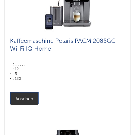
Kaffeemaschine Polaris PACM 2085GC
Wi-Fi IQ Home
: , , , , , ,
: 12
: 5
: 130
: 75
: ,
Farbe: графитовый
Wassertank: 2 l
Ansehen
Hopper capacity for beans: 250 gr