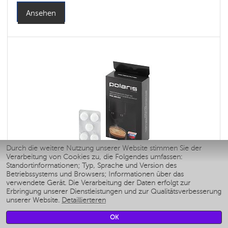
Ansehen
Durch die weitere Nutzung unserer Website stimmen Sie der
Verarbeitung von Cookies zu, die Folgendes umfassen:
Tablettenreiniger zur Entfernung von
Standortinformationen; Typ, Sprache und Version des
Kaffeeölen PCDL 1003 ECO
Betriebssystems und Browsers; Informationen über das
verwendete Gerät. Die Verarbeitung der Daten erfolgt zur
Erbringung unserer Dienstleistungen und zur Qualitätsverbesserung
unserer Website.
Detaillierteren
Wassertank: 90 ml l
Hopper capacity for beans: 250 gr
OK