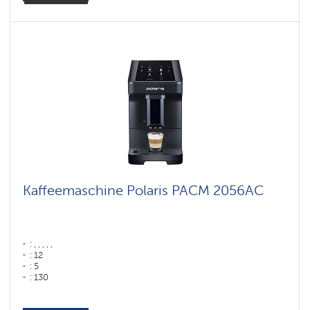
Hopper capacity for beans: 100 gr
Kaffeemaschine Polaris PACM 2056AC
: , , , , ,
: 12
: 5
: 130
: 75
Farbe: ,