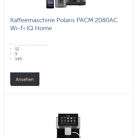
Kaffeemaschine Polaris PACM 2080AC
Wi-Fi IQ Home
: , , , , , , , , , , , , , , , , , ,
: 12
: 5
: 140
: 80
: ,
Farbe: Графит
Leistung, W: 1500 W
Ansehen
Wassertank: 1,6 l
Hopper capacity for beans: 250 gr