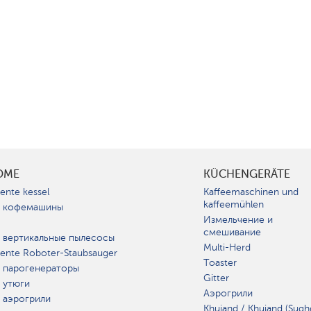
OME
KÜCHENGERÄTE
gente kessel
Kaffeemaschinen und
kaffeemühlen
 кофемашины
Измельчение и
смешивание
 вертикальные пылесосы
Multi-Herd
igente Roboter-Staubsauger
Toaster
 парогенераторы
Gitter
 утюги
Аэрогрили
 аэрогрили
Khujand / Khujand (Sugh