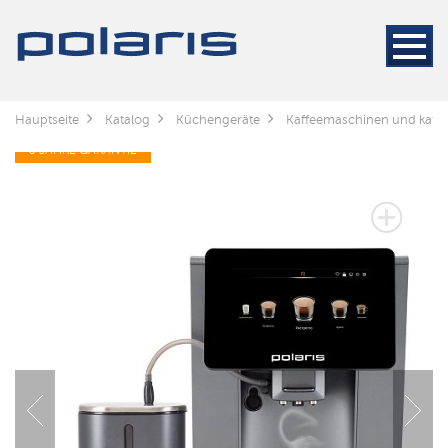
Hauptseite
Katalog
Küchengeräte
Kaffeemaschinen und kaff
3 JAHRE GARANTIE