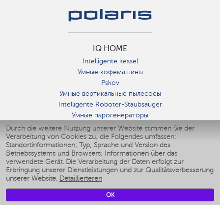
IQ HOME
Intelligente kessel
Умные кофемашины
Pskov
Умные вертикальные пылесосы
Intelligente Roboter-Staubsauger
Умные парогенераторы
Умные утюги
Durch die weitere Nutzung unserer Website stimmen Sie der
Verarbeitung von Cookies zu, die Folgendes umfassen:
Умные аэрогрили
Standortinformationen; Typ, Sprache und Version des
Умные мультиварки
Betriebssystems und Browsers; Informationen über das
Умные блендеры
verwendete Gerät. Die Verarbeitung der Daten erfolgt zur
Smarte befeuchter
Erbringung unserer Dienstleistungen und zur Qualitätsverbesserung
unserer Website.
Detaillierteren
Умные вентиляторы
Умные ирригаторы
OK
Smarte Personenwaage
Умные роботы-мойщики окон