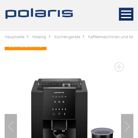
Hauptseite
Katalog
Küchengeräte
Kaffeemaschinen und kaff
3 JAHRE GARANTIE