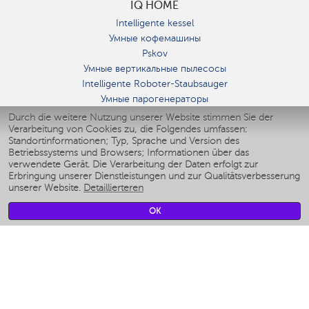
IQ HOME
Intelligente kessel
Умные кофемашины
Pskov
Умные вертикальные пылесосы
Intelligente Roboter-Staubsauger
Умные парогенераторы
Умные утюги
Durch die weitere Nutzung unserer Website stimmen Sie der
Verarbeitung von Cookies zu, die Folgendes umfassen:
Умные аэрогрили
Standortinformationen; Typ, Sprache und Version des
Умные мультиварки
Betriebssystems und Browsers; Informationen über das
Умные блендеры
verwendete Gerät. Die Verarbeitung der Daten erfolgt zur
Smarte befeuchter
Erbringung unserer Dienstleistungen und zur Qualitätsverbesserung
unserer Website.
Detaillierteren
Умные вентиляторы
Умные ирригаторы
OK
Smarte Personenwaage
Умные роботы-мойщики окон
Smarter Multikocher
Мерч Polaris IQ Home
KLIMA