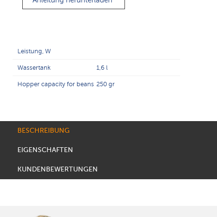
Anleitung herunterladen
Leistung, W
Wassertank
1,6 l
Hopper capacity for beans
250 gr
BESCHREIBUNG
EIGENSCHAFTEN
KUNDENBEWERTUNGEN